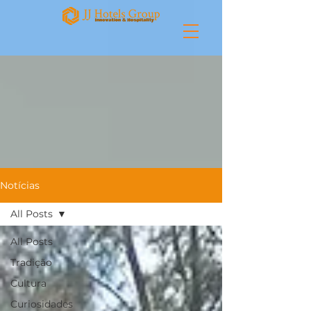
Notícias
All Posts
All Posts
Tradição
Cultura
Curiosidades