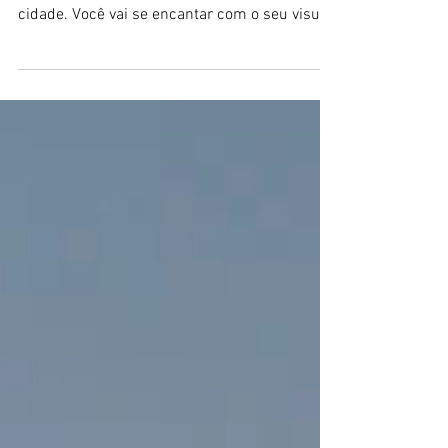
Garopaba
Visite a Igreja São Joaquim de Garopaba, um
dos prontos turísticos mais visitados da
cidade. Você vai se encantar com o seu visual
incrível.