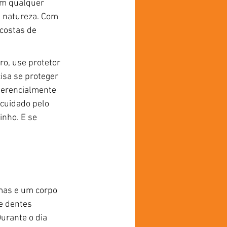
em qualquer 
a natureza. Com 
costas de 
o, use protetor 
isa se proteger 
ferencialmente 
cuidado pelo 
nho. E se 
mas e um corpo 
e dentes 
urante o dia 