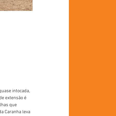
quase intocada, 
de extensão é 
ilhas que 
 da Caranha leva 