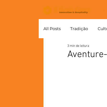
Hos
All Posts
Tradição
Cult
3 min de leitura
JJ HOTELS GROUP
Aventure-