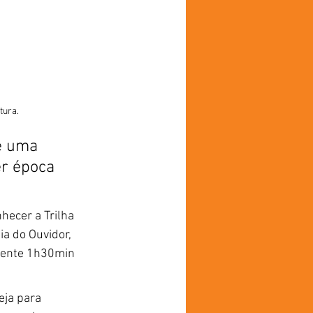
tura.
é uma 
r época 
hecer a Trilha 
a do Ouvidor, 
mente 1h30min 
eja para 