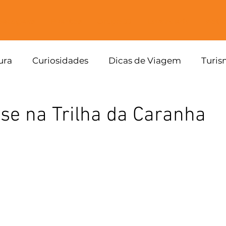
pedagens
Eventos
Grupo JJ
Lavanderia
Notíc
ura
Curiosidades
Dicas de Viagem
Turi
se na Trilha da Caranha