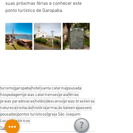
suas próximas férias e conhecer este 
ponto turístico de Garopaba.
turismo
garopaba
hotel
santa catarina
pousada
hospedagem
praias catarinenses
praia
férias
praias paradisíacas
hotéis
descanso
praias brasileiras
natureza
visitação
história
armação baleeira
passeio
pousadas
pontos turísticos
Igreja São Joaquim
Locais históricos
Turismo