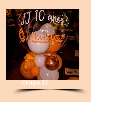
Grupo JJ
We are JJ HOTELS GROUP, a company located in Santa Catarina that
has inns and hotels on the beaches of Garopaba, Ferrugem and Rosa.
In our work we combine hospitality, comfort and cordiality so that you
enjoy the best stay in moments of pure pleasure and rest.